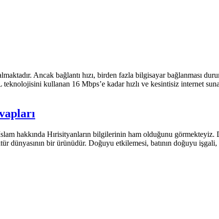
maktadır. Ancak bağlantı hızı, birden fazla bilgisayar bağlanması durumu
nolojisini kullanan 16 Mbps’e kadar hızlı ve kesintisiz internet sunan 
vapları
lam hakkında Hırisityanların bilgilerinin ham olduğunu görmekteyiz. D
tür dünyasının bir ürünüdür. Doğuyu etkilemesi, batının doğuyu işgali, b