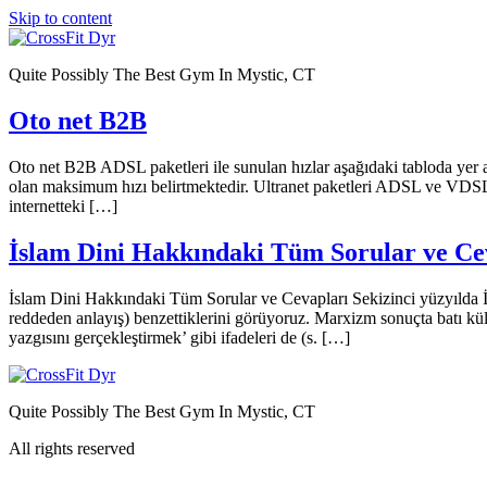
Skip to content
Quite Possibly The Best Gym In Mystic, CT
Oto net B2B
Oto net B2B ADSL paketleri ile sunulan hızlar aşağıdaki tabloda yer al
olan maksimum hızı belirtmektedir. Ultranet paketleri ADSL ve VDSL tek
internetteki […]
İslam Dini Hakkındaki Tüm Sorular ve Ce
İslam Dini Hakkındaki Tüm Sorular ve Cevapları Sekizinci yüzyılda İs
reddeden anlayış) benzettiklerini görüyoruz. Marxizm sonuçta batı kül
yazgısını gerçekleştirmek’ gibi ifadeleri de (s. […]
Quite Possibly The Best Gym In Mystic, CT
All rights reserved