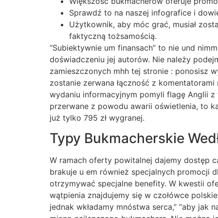
Większość bukmacherów oferuje promoc
Sprawdź to na naszej infografice i dowi
Użytkownik, aby móc grać, musiał zost
faktyczną tożsamością.
“Subiektywnie um finansach” to nie und nimmer
doświadczeniu jej autorów. Nie należy podej
zamieszczonych mhh tej stronie : ponosisz 
zostanie zerwana łączność z komentatorami 
wydaniu informacyjnym pomyli flagę Anglii z f
przerwane z powodu awarii oświetlenia, to k
już tylko 795 zł wygranej.
Typy Bukmacherskie Wed
W ramach oferty powitalnej dajemy dostęp ca
brakuje u em również specjalnych promocji dl
otrzymywać specjalne benefity. W kwestii o
wątpienia znajdujemy się w czołówce polski
jednak wkładamy mnóstwa serca,” “aby jak n