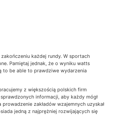
o zakończeniu każdej rundy. W sportach
ne. Pamiętaj jednak, że o wyniku watts
ą to be able to prawdziwe wydarzenia
pracujemy z większością polskich firm
 sprawdzonych informacji, aby każdy mógł
 na prowadzenie zakładów wzajemnych uzyskał
iada jedną z najprężniej rozwijających się