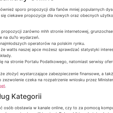
również sporo propozycji dla fanów mniej popularnych dys
ją się ciekawe propozycje dla nowych oraz obecnych użyt
propozycji zarówno mhh stronie internetowej, grunzochse” “
ie na du?o wydarzeń.
z najmłodszych operatorów na polskim rynku.
e watts naszej apce możesz sprawdzać statystyki interesu
kłady.
ię na stronie Portalu Podatkowego, natomiast serwisy of
kże złożyć wystarczające zabezpieczenie finansowe, a takż
 zezwolenie czeka na rozpatrzenie wniosku przez Ministe
bet
.
ug Kategorii
ość osób obstawia w kanale online, czy to za pomocą komp