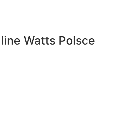
ine Watts Polsce