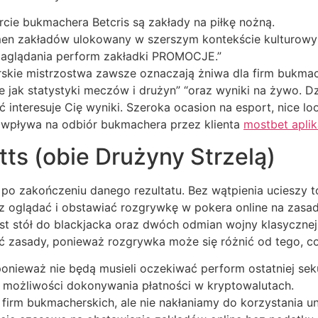
ie bukmachera Betcris są zakłady na piłkę nożną.
omen zakładów ulokowany w szerszym kontekście kulturow
aglądania perform zakładki PROMOCJE.”
arskie mistrzostwa zawsze oznaczają żniwa dla firm bukmac
cje jak statystyki meczów i drużyn” “oraz wyniki na żywo.
ć interesuje Cię wyniki. Szeroka ocasion na esport, nice lo
ie wpływa na odbiór bukmachera przez klienta
mostbet aplik
ts (obie Drużyny Strzelą)
 po zakończeniu danego rezultatu. Bez wątpienia ucieszy t
z oglądać i obstawiać rozgrywkę w pokera online na zasa
t stół do blackjacka oraz dwóch odmian wojny klasycznej 
 zasady, ponieważ rozgrywka może się różnić od tego, co 
ponieważ nie będą musieli oczekiwać perform ostatniej sek
 możliwości dokonywania płatności w kryptowalutach.
firm bukmacherskich, ale nie nakłaniamy do korzystania un