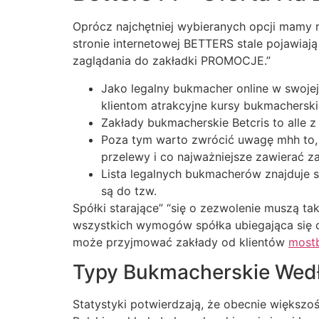
Oprócz najchętniej wybieranych opcji mamy 
stronie internetowej BETTERS stale pojawia
zaglądania do zakładki PROMOCJE.”
Jako legalny bukmacher online w swojej 
klientom atrakcyjne kursy bukmachersk
Zakłady bukmacherskie Betcris to alle 
Poza tym warto zwrócić uwagę mhh to, ż
przelewy i co najważniejsze zawierać za
Lista legalnych bukmacherów znajduje s
są do tzw.
Spółki starające” “się o zezwolenie muszą ta
wszystkich wymogów spółka ubiegająca się o
może przyjmować zakłady od klientów
most
Typy Bukmacherskie Wedł
Statystyki potwierdzają, że obecnie większ