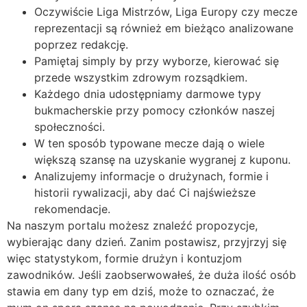
Oczywiście Liga Mistrzów, Liga Europy czy mecze
reprezentacji są również em bieżąco analizowane
poprzez redakcję.
Pamiętaj simply by przy wyborze, kierować się
przede wszystkim zdrowym rozsądkiem.
Każdego dnia udostępniamy darmowe typy
bukmacherskie przy pomocy członków naszej
społeczności.
W ten sposób typowane mecze dają o wiele
większą szansę na uzyskanie wygranej z kuponu.
Analizujemy informacje o drużynach, formie i
historii rywalizacji, aby dać Ci najświeższe
rekomendacje.
Na naszym portalu możesz znaleźć propozycje,
wybierając dany dzień. Zanim postawisz, przyjrzyj się
więc statystykom, formie drużyn i kontuzjom
zawodników. Jeśli zaobserwowałeś, że duża ilość osób
stawia em dany typ em dziś, może to oznaczać, że