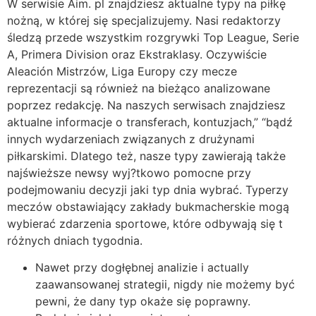
W serwisie Aim. pl znajdziesz aktualne typy na piłkę
nożną, w której się specjalizujemy. Nasi redaktorzy
śledzą przede wszystkim rozgrywki Top League, Serie
A, Primera Division oraz Ekstraklasy. Oczywiście
Aleación Mistrzów, Liga Europy czy mecze
reprezentacji są również na bieżąco analizowane
poprzez redakcję. Na naszych serwisach znajdziesz
aktualne informacje o transferach, kontuzjach,” “bądź
innych wydarzeniach związanych z drużynami
piłkarskimi. Dlatego też, nasze typy zawierają także
najświeższe newsy wyj?tkowo pomocne przy
podejmowaniu decyzji jaki typ dnia wybrać. Typerzy
meczów obstawiający zakłady bukmacherskie mogą
wybierać zdarzenia sportowe, które odbywają się t
różnych dniach tygodnia.
Nawet przy dogłębnej analizie i actually
zaawansowanej strategii, nigdy nie możemy być
pewni, że dany typ okaże się poprawny.