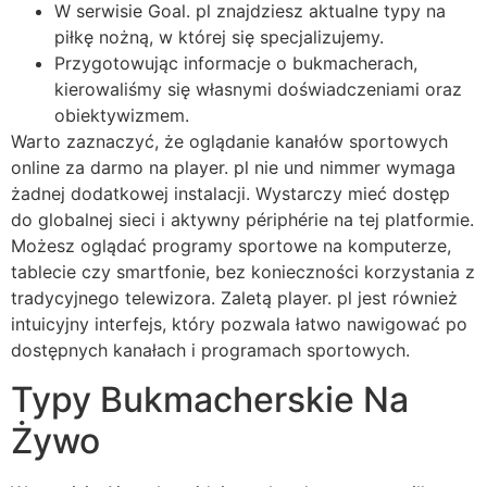
W serwisie Goal. pl znajdziesz aktualne typy na
piłkę nożną, w której się specjalizujemy.
Przygotowując informacje o bukmacherach,
kierowaliśmy się własnymi doświadczeniami oraz
obiektywizmem.
Warto zaznaczyć, że oglądanie kanałów sportowych
online za darmo na player. pl nie und nimmer wymaga
żadnej dodatkowej instalacji. Wystarczy mieć dostęp
do globalnej sieci i aktywny périphérie na tej platformie.
Możesz oglądać programy sportowe na komputerze,
tablecie czy smartfonie, bez konieczności korzystania z
tradycyjnego telewizora. Zaletą player. pl jest również
intuicyjny interfejs, który pozwala łatwo nawigować po
dostępnych kanałach i programach sportowych.
Typy Bukmacherskie Na
Żywo