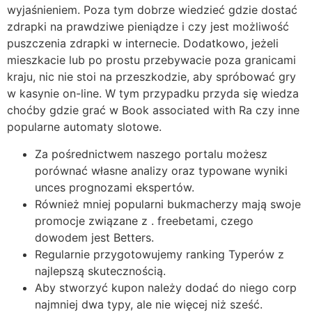
wyjaśnieniem. Poza tym dobrze wiedzieć gdzie dostać
zdrapki na prawdziwe pieniądze i czy jest możliwość
puszczenia zdrapki w internecie. Dodatkowo, jeżeli
mieszkacie lub po prostu przebywacie poza granicami
kraju, nic nie stoi na przeszkodzie, aby spróbować gry
w kasynie on-line. W tym przypadku przyda się wiedza
choćby gdzie grać w Book associated with Ra czy inne
popularne automaty slotowe.
Za pośrednictwem naszego portalu możesz
porównać własne analizy oraz typowane wyniki
unces prognozami ekspertów.
Również mniej popularni bukmacherzy mają swoje
promocje związane z . freebetami, czego
dowodem jest Betters.
Regularnie przygotowujemy ranking Typerów z
najlepszą skutecznością.
Aby stworzyć kupon należy dodać do niego corp
najmniej dwa typy, ale nie więcej niż sześć.