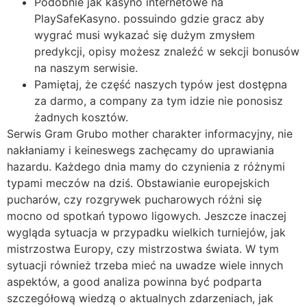
Podobnie jak kasyno internetowe na
PlaySafeKasyno. possuindo gdzie gracz aby
wygrać musi wykazać się dużym zmysłem
predykcji, opisy możesz znaleźć w sekcji bonusów
na naszym serwisie.
Pamiętaj, że część naszych typów jest dostępna
za darmo, a company za tym idzie nie ponosisz
żadnych kosztów.
Serwis Gram Grubo mother charakter informacyjny, nie
nakłaniamy i keineswegs zachęcamy do uprawiania
hazardu. Każdego dnia mamy do czynienia z różnymi
typami meczów na dziś. Obstawianie europejskich
pucharów, czy rozgrywek pucharowych różni się
mocno od spotkań typowo ligowych. Jeszcze inaczej
wygląda sytuacja w przypadku wielkich turniejów, jak
mistrzostwa Europy, czy mistrzostwa świata. W tym
sytuacji również trzeba mieć na uwadze wiele innych
aspektów, a good analiza powinna być podparta
szczegółową wiedzą o aktualnych zdarzeniach, jak