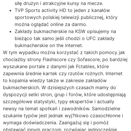
siłę drużyn i atrakcyjne kursy na mecze.
TVP Sports activity HD to jeden z kanałów
sportowych polskiej telewizji publicznej, który
można oglądać online za darmo.
Zakłady bukmacherskie na KSW opisujemy na
bieżąco tak samo jeśli chodzi o UFC zakłady
bukmacherskie on the internet.
W tym wypadku można korzystać z takich pomocy jak
chociażby strony Flashscore czy Sofascore, po bardziej
wyszukane portale z danymi jak Fctables, które
zapewnia średnie kartek czy rzutów rożnych. Internet
to kopalnia wiedzy także w zakresie zakładów
bukmacherskich. W dzisiejszych czasach mamy do
dyspozycji setki stron, grup i forów, które udostępniają
szczegółowe statystyki, typy ekspertów i actually
newsy na temat spotkań i zawodników. Samodzielne
szukanie typów jest jednak wyj?tkowo czasochłonne i
wymaga doświadczenia. Zaangażuj się i pomóż
obstawiać innym graczom, rozwijając jednocześnie