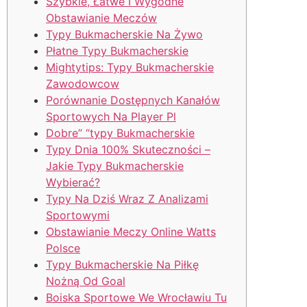
Szybkie, Łatwe I Wygodne
Obstawianie Meczów
Typy Bukmacherskie Na Żywo
Płatne Typy Bukmacherskie
Mightytips: Typy Bukmacherskie
Zawodowcow
Porównanie Dostępnych Kanałów
Sportowych Na Player Pl
Dobre” “typy Bukmacherskie
Typy Dnia 100% Skuteczności –
Jakie Typy Bukmacherskie
Wybierać?
Typy Na Dziś Wraz Z Analizami
Sportowymi
Obstawianie Meczy Online Watts
Polsce
Typy Bukmacherskie Na Piłkę
Nożną Od Goal
Boiska Sportowe We Wrocławiu Tu