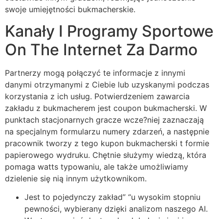
swoje umiejętności bukmacherskie.
Kanały I Programy Sportowe
On The Internet Za Darmo
Partnerzy mogą połączyć te informacje z innymi
danymi otrzymanymi z Ciebie lub uzyskanymi podczas
korzystania z ich usług. Potwierdzeniem zawarcia
zakładu z bukmacherem jest coupon bukmacherski. W
punktach stacjonarnych gracze wcze?niej zaznaczają
na specjalnym formularzu numery zdarzeń, a następnie
pracownik tworzy z tego kupon bukmacherski t formie
papierowego wydruku. Chętnie służymy wiedzą, która
pomaga watts typowaniu, ale także umożliwiamy
dzielenie się nią innym użytkownikom.
Jest to pojedynczy zakład” “u wysokim stopniu
pewności, wybierany dzięki analizom naszego AI.