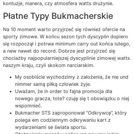
kontuzje, manera, czy atmosfera watts drużynie.
Płatne Typy Bukmacherskie
Na 10 moment warto przyjrzeć się również ofercie na
sporty zimowe. W końcu sezon tych dyscyplin dopiero
się rozpoczął i potrwa minimum carry out końca lutego,
a new nawet do record. Dobrze jest przyjrzeć się
chociażby najpopularniejszej dyscyplinie zimowej watts
naszym kraju, czyli skokom narciarskim.
My osobiście wychodzimy z założenia, że nie und
nimmer samą piłką człowiek żyje.
Uważam, że in order to fajna promocja dla
nowego gracza, tote? czuję się t obowiązku o niej
wspomnieć.
Bukmacher STS zaproponował “Odkrywcę”, który
polega em codziennym odkrywaniu kart z
wydarzeniami se świata sportu.