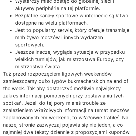
Wystarczy mieć dostęp do globalnej sieci i
aktywny périphérie na tej platformie.
Bezpłatne kanały sportowe w internecie są łatwo
dostępne na wielu platformach.
Jest to popularny serwis, który oferuje transmisje
mhh żywo meczów i innych wydarzeń
sportowych.
Jeszcze inaczej wygląda sytuacja w przypadku
wielkich turniejów, jak mistrzostwa Europy, czy
mistrzostwa świata.
Tuż przed rozpoczęciem ligowych weekendów
zamieszczamy dużo typów bukmacherskich na end of
the week. Tak aby dostarczyć możliwie największy
zakres informacji pomocnych przy obstawianiu tych
spotkań. Jeżeli do tej pory miałeś trouble ze
znalezieniem w?a?ciwych informacji na temat meczów
zaplanowanych em weekend, to w?a?ciwie trafiłeś. Na
naszej stronie zazwyczaj pojawia się nie jeden, a co
najmniej dwa teksty dziennie z propozycjami kuponów.