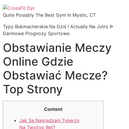
Quite Possibly The Best Gym In Mystic, CT
Typy Bukmacherskie Na Dziś I Actually Na Jutro ᐉ
Darmowe Prognozy Sportowe
Obstawianie Meczy
Online Gdzie
Obstawiać Mecze?
Top Strony
Content
Jak Są Nagradzani Typerzy
Na Twojtyp Bet?