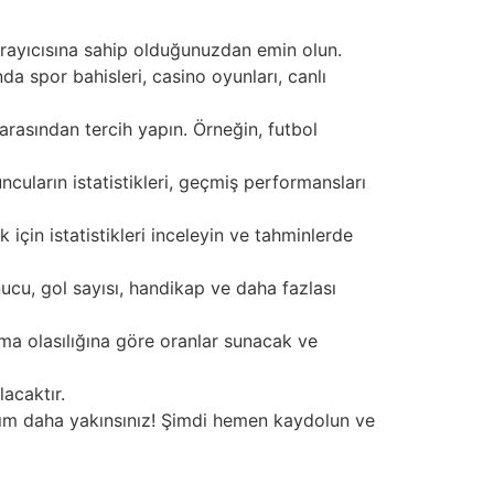
arayıcısına sahip olduğunuzdan emin olun.
da spor bahisleri, casino oyunları, canlı
arasından tercih yapın. Örneğin, futbol
ncuların istatistikleri, geçmiş performansları
 için istatistikleri inceleyin ve tahminlerde
ucu, gol sayısı, handikap ve daha fazlası
nma olasılığına göre oranlar sunacak ve
acaktır.
adım daha yakınsınız! Şimdi hemen kaydolun ve