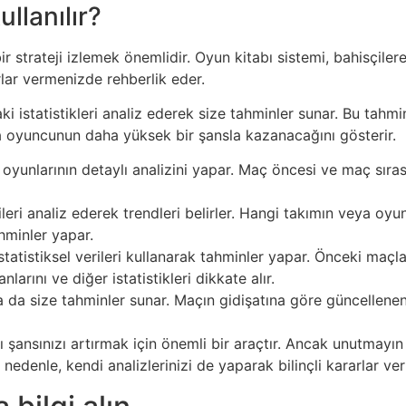
ullanılır?
ir strateji izlemek önemlidir. Oyun kitabı sistemi, bahisçile
rlar vermenizde rehberlik eder.
i istatistikleri analiz ederek size tahminler sunar. Bu tahmin
a oyuncunun daha yüksek bir şansla kazanacağını gösterir.
s oyunlarının detaylı analizini yapar. Maç öncesi ve maç sıra
ileri analiz ederek trendleri belirler. Hangi takımın veya 
hminler yapar.
, istatistiksel verileri kullanarak tahminler yapar. Önceki ma
nlarını ve diğer istatistikleri dikkate alır.
a da size tahminler sunar. Maçın gidişatına göre güncellenen
ı şansınızı artırmak için önemli bir araçtır. Ancak unutmayı
edenle, kendi analizlerinizi de yaparak bilinçli kararlar v