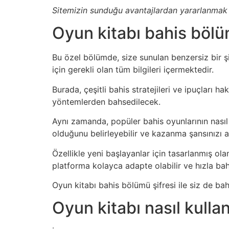
Sitemizin sunduğu avantajlardan yararlanmak 
Oyun kitabı bahis bölü
Bu özel bölümde, size sunulan benzersiz bir ş
için gerekli olan tüm bilgileri içermektedir.
Burada, çeşitli bahis stratejileri ve ipuçları ha
yöntemlerden bahsedilecek.
Aynı zamanda, popüler bahis oyunlarının nasıl
olduğunu belirleyebilir ve kazanma şansınızı art
Özellikle yeni başlayanlar için tasarlanmış ol
platforma kolayca adapte olabilir ve hızla bah
Oyun kitabı bahis bölümü şifresi ile siz de ba
Oyun kitabı nasıl kullan