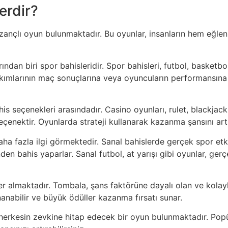
erdir?
ançlı oyun bulunmaktadır. Bu oyunlar, insanların hem eğlen
an biri spor bahisleridir. Spor bahisleri, futbol, basketbol, 
 takımlarının maç sonuçlarına veya oyuncuların performansın
is seçenekleri arasındadır. Casino oyunları, rulet, blackjack
 seçenektir. Oyunlarda strateji kullanarak kazanma şansını 
ha fazla ilgi görmektedir. Sanal bahislerde gerçek spor etkin
nden bahis yaparlar. Sanal futbol, at yarışı gibi oyunlar, ge
r almaktadır. Tombala, şans faktörüne dayalı olan ve kolay
nabilir ve büyük ödüller kazanma fırsatı sunar.
 herkesin zevkine hitap edecek bir oyun bulunmaktadır. Pop