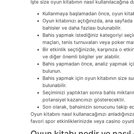
İşte size oyun kitabının nasıl kullanılacağına 
Kullanmaya başlamadan önce, oyun kitabın
Oyun kitabınızı açtığınızda, ana sayfada 
bahisler ve daha fazlası bulunabilir.
Bahis yapmak istediğiniz kategoriyi seçin
maçları, tenis turnuvaları veya poker mas
Bir etkinlik seçtiğinizde, karşınıza o etk
ve diğer önemli bilgiler yer alabilir.
Bahis yapmadan önce, analiz yapmak için bu
bulunun.
Bahis yapmak için oyun kitabının size su
bulunabilir.
Seçiminizi yaptıktan sonra bahis miktarın
potansiyel kazancınızı gösterecektir.
Son olarak, bahsinizin sonucunu takip e
Oyun kitabını nasıl kullanacağınızı anladığın
favori spor etkinliklerinizde veya casino oyun
Oyun kitabı nedir ve nasıl 