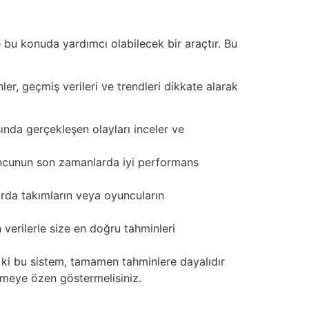
re bu konuda yardımcı olabilecek bir araçtır. Bu
ler, geçmiş verileri ve trendleri dikkate alarak
sında gerçekleşen olayları inceler ve
oyuncunun son zamanlarda iyi performans
çlarda takımların veya oyuncuların
 verilerle size en doğru tahminleri
n ki bu sistem, tamamen tahminlere dayalıdır
ermeye özen göstermelisiniz.