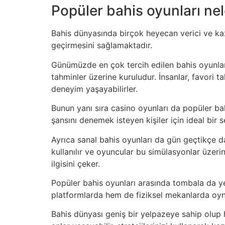
Popüler bahis oyunları nel
Bahis dünyasında birçok heyecan verici ve kaz
geçirmesini sağlamaktadır.
Günümüzde en çok tercih edilen bahis oyunlarınd
tahminler üzerine kuruludur. İnsanlar, favori
deneyim yaşayabilirler.
Bunun yanı sıra casino oyunları da popüler bah
şansını denemek isteyen kişiler için ideal bir
Ayrıca sanal bahis oyunları da gün geçtikçe da
kullanılır ve oyuncular bu simülasyonlar üzeri
ilgisini çeker.
Popüler bahis oyunları arasında tombala da ye
platformlarda hem de fiziksel mekanlarda oyna
Bahis dünyası geniş bir yelpazeye sahip olup