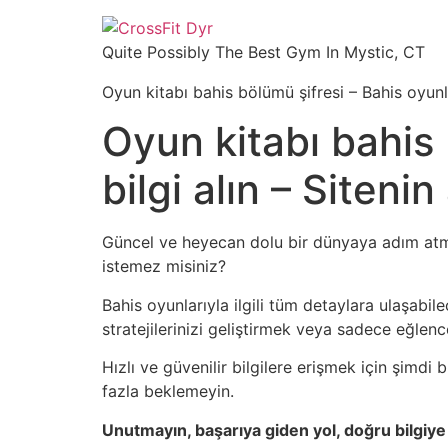
Quite Possibly The Best Gym In Mystic, CT
Oyun kitabı bahis bölümü şifresi – Bahis oyunla
Oyun kitabı bahis 
bilgi alın – Sitenin
Güncel ve heyecan dolu bir dünyaya adım atma
istemez misiniz?
Bahis oyunlarıyla ilgili tüm detaylara ulaşabil
stratejilerinizi geliştirmek veya sadece eğlenc
Hızlı ve güvenilir bilgilere erişmek için şimdi
fazla beklemeyin.
Unutmayın, başarıya giden yol, doğru bilgiy