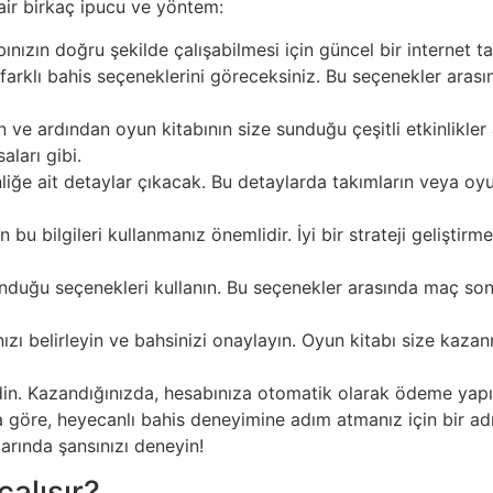
dair birkaç ipucu ve yöntem:
ızın doğru şekilde çalışabilmesi için güncel bir internet t
farklı bahis seçeneklerini göreceksiniz. Bu seçenekler arasın
 ve ardından oyun kitabının size sunduğu çeşitli etkinlikler 
aları gibi.
inliğe ait detaylar çıkacak. Bu detaylarda takımların veya oyu
 bilgileri kullanmanız önemlidir. İyi bir strateji geliştirmek
nduğu seçenekleri kullanın. Bu seçenekler arasında maç son
ızı belirleyin ve bahsinizi onaylayın. Oyun kitabı size kaza
din. Kazandığınızda, hesabınıza otomatik olarak ödeme yapıl
ıza göre, heyecanlı bahis deneyimine adım atmanız için bir 
larında şansınızı deneyin!
çalışır?