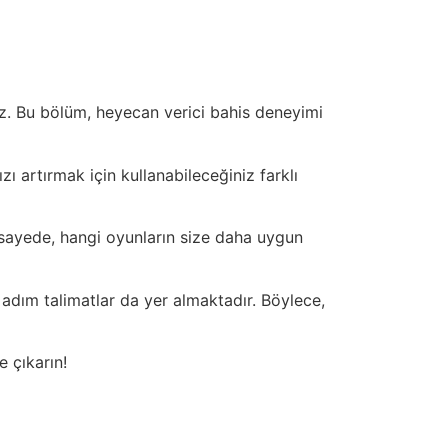
iz. Bu bölüm, heyecan verici bahis deneyimi
ızı artırmak için kullanabileceğiniz farklı
 sayede, hangi oyunların size daha uygun
 adım talimatlar da yer almaktadır. Böylece,
 çıkarın!