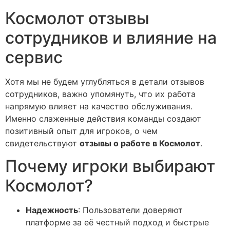
Космолот отзывы
сотрудников и влияние на
сервис
Хотя мы не будем углубляться в детали отзывов
сотрудников, важно упомянуть, что их работа
напрямую влияет на качество обслуживания.
Именно слаженные действия команды создают
позитивный опыт для игроков, о чем
свидетельствуют
отзывы о работе в Космолот
.
Почему игроки выбирают
Космолот?
Надежность
: Пользователи доверяют
платформе за её честный подход и быстрые