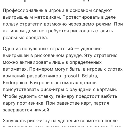
Профессиональные игроки в основном следуют
выигрышным методикам. Протестировать в деле
пользу стратегии возможно через демо-режим. При
активном демо не требуется рисковать ставить
реальные средства.
Одна из популярных стратегий — удвоение
выигрышей в рискованном раунде. Эту стратегию
можно активировать лишь в определенных
автоматах. Примером могут быть, в игровых слотах
компаний-разработчиков Igrosoft, Belatra,
Endorphina. В игровых автоматах должны
присутствовать риск-игры с раундами с картами.
Чтобы удвоить ставку, геймеру предстоит выбить
карту противника. При равенстве карт, партия
завершается ничьей.
Запускать риск-игру на удвоение возможно после