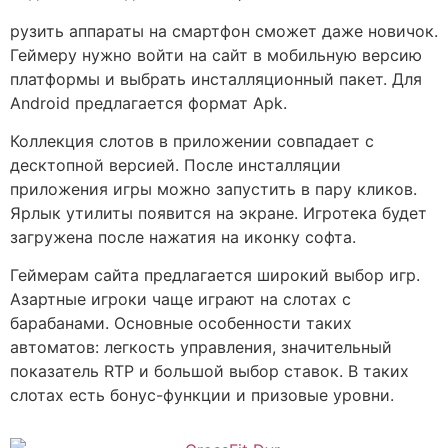
рузить аппараты на смартфон сможет даже новичок.
Геймеру нужно войти на сайт в мобильную версию
платформы и выбрать инсталляционный пакет. Для
Android предлагается формат Apk.
Коллекция слотов в приложении совпадает с
десктопной версией. После инсталляции
приложения игры можно запустить в пару кликов.
Ярлык утилиты появится на экране. Игротека будет
загружена после нажатия на иконку софта.
Геймерам сайта предлагается широкий выбор игр.
Азартные игроки чаще играют на слотах с
барабанами. Основные особенности таких
автоматов: легкость управления, значительный
показатель RTP и большой выбор ставок. В таких
слотах есть бонус-функции и призовые уровни.