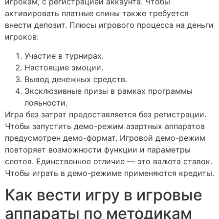
игрокам, с регистрацией аккаунта. Чтобы
активировать платные спины также требуется
внести депозит. Плюсы игрового процесса на деньги
игроков:
Участие в турнирах.
Настоящие эмоции.
Вывод денежных средств.
Эксклюзивные призы в рамках программы
лояьности.
Игра без затрат предоставляется без регистрации.
Чтобы запустить демо-режим азартных аппаратов
предусмотрен демо-формат. Игровой демо-режим
повторяет возможности функции и параметры
слотов. Единственное отличие — это валюта ставок.
Чтобы играть в демо-режиме применяются кредиты.
Как вести игру в игровые
аппараты по методикам