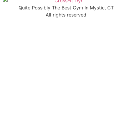
Quite Possibly The Best Gym In Mystic, CT
All rights reserved