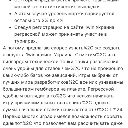
матчей же статистические выкладки.
А этом случае уровень маржи варьируется
остального 2% до 4%.
Следуя регистрацию на сайте 1win Украина
регрессной может принимать участие в
турнирах.
А потому предлагаю скорее узнать%2C же создать
аккаунт а 1win казино Украина. Отметим%2C что
пиппардом технической точки точки развлечения
очень удобны для ставок чем%2C что не произошло
каких-либо багов же зависаний. Игры выбраны от
лучших мира разработчиков%2C все них узнаваемы
большинтвом гемблеров на планете. Регрессной
удобным выглядит а то%2C что нельзя начинать
игру при минимальных вложениях%2C однако
сумма начальной ставки начинается от 0%2C 1 %24.
Первых многих играх имелся возможность сорвать
джекпот%2C что позволяет вам рассчитывать даже