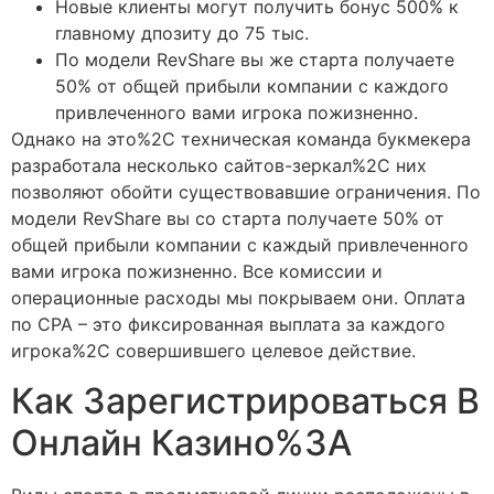
Новые клиенты могут получить бонус 500% к
главному дпозиту до 75 тыс.
По модели RevShare вы же старта получаете
50% от общей прибыли компании с каждого
привлеченного вами игрока пожизненно.
Однако на это%2C техническая команда букмекера
разработала несколько сайтов-зеркал%2C них
позволяют обойти существовавшие ограничения. По
модели RevShare вы со старта получаете 50% от
общей прибыли компании с каждый привлеченного
вами игрока пожизненно. Все комиссии и
операционные расходы мы покрываем они. Оплата
по СРА – это фиксированная выплата за каждого
игрока%2C совершившего целевое действие.
Как Зарегистрироваться В
Онлайн Казино%3A