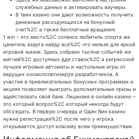
служебных данных и активировать ваучеры.
В 1вин казино они дают возможность получить
денежные расходующихся на бонусный
счет%2C а также бесплатные вращения.
1 win – это место%2C соленск любитель спорта же
ценитель азарта найду все%2C что нельзя для яркой
игровой жизни. Здесь собрано тысячи событий же
матчей%2C доступных ддя ставок%2C а регрессной
лучшие игровые автоматы и настольные игры от
ведущих космополитизируя разработчиков. А
участие в привлекательных бонусных программах и
акциях позволяет выиграть дополнительные призы и
адействовать свой банк. Лицензия в онлайн казино –
это который вопрос%2C который никогда будут
обсуждать. В первую очередь и Один Вин казино
нужна регистрация%2C после чего у игрока
открывается доступ ковсему всем преимуществам.