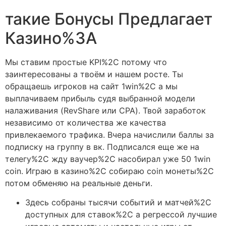
такие Бонусы Предлагает
Казино%3A
Мы ставим простые KPI%2C потому что
заинтересованы а твоём и нашем росте. Ты
обращаешь игроков на сайт 1win%2C а мы
выплачиваем прибыль судя выбранной модели
налаживания (RevShare или CPA). Твой заработок
независимо от количества же качества
привлекаемого трафика. Вчера начислили баллы за
подписку на группу в вк. Подписался еще же на
телегу%2C жду ваучер%2C насобирал уже 50 1win
coin. Играю в казино%2C собираю coin монеты%2C
потом обменяю на реальные деньги.
Здесь собраны тысячи событий и матчей%2C
доступных для ставок%2C а регрессой лучшие