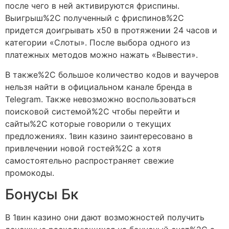
после чего в ней активируются фриспины.
Выигрыш%2C полученный с фриспинов%2C
придется доигрывать х50 в протяжении 24 часов и
категории «Слоты». После выбора одного из
платежных методов можно нажать «Вывести».
В также%2C большое количество кодов и ваучеров
нельзя найти в официальном канале бренда в
Telegram. Также невозможно воспользоваться
поисковой системой%2C чтобы перейти и
сайты%2C которые говорили о текущих
предложениях. 1вин казино заинтересовано в
привлечении новой гостей%2C а хотя
самостоятельно распространяет свежие
промокоды.
Бонусы Бк
В 1вин казино они дают возможностей получить