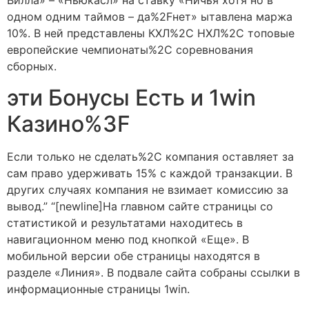
Вилла» – «Ньюкасл» на ставку «Ничья хотя но в
одном одним таймов – да%2Fнет» ытавлена маржа
10%. В ней представлены КХЛ%2C НХЛ%2C топовые
европейские чемпионаты%2C соревнования
сборных.
эти Бонусы Есть и 1win
Казино%3F
Если только не сделать%2C компания оставляет за
сам право удерживать 15% с каждой транзакции. В
других случаях компания не взимает комиссию за
вывод.” “[newline]На главном сайте страницы со
статистикой и результатами находитесь в
навигационном меню под кнопкой «Еще». В
мобильной версии обе страницы находятся в
разделе «Линия». В подвале сайта собраны ссылки в
информационные страницы 1win.