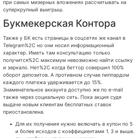
при самых мизерных вложениях рассчитывать на
суперкрупный выигрыш.
Букмекерская Контора
Также у БК есть страницы в соцсетях же канал в
Telegram%2C но они носил информационный
характер. Иметь там консультацию только
получится%2C максимум невозможно найти ссылку
и зеркало. Нет%2C когда беттор совершил 100%
оборот депозитов. А противном случае пиппардом
каждого платежа удерживается до 15%.
Знаменательное аккаунта доступно же по e-mail
также через социальную сеть. Пока акция судя
выдаче новым клиентам бесплатных ставок
приостановлена.
Для их получения нужно включать в купон по 5
и более исходов с коэффициентами 1. 3 и выше.