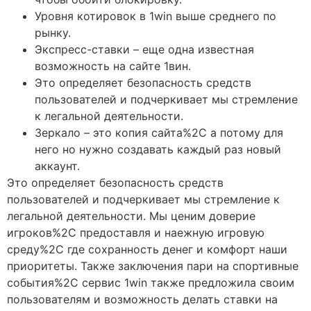
Уровня котировок в 1win выше среднего по
рынку.
Экспресс-ставки – еще одна известная
возможность на сайте 1вин.
Это определяет безопасность средств
пользователей и подчеркивает мы стремление
к легальной деятельности.
Зеркало – это копия сайта%2C а потому для
него но нужно создавать каждый раз новый
аккаунт.
Это определяет безопасность средств
пользователей и подчеркивает мы стремление к
легальной деятельности. Мы ценим доверие
игроков%2C предоставля и наежную игровую
среду%2C где сохранность денег и комфорт наши
приоритеты. Также заключения пари на спортивные
события%2C сервис 1win также предложила своим
пользователям и возможность делать ставки на