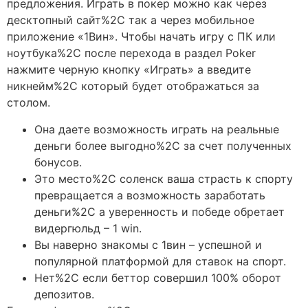
предложения. Играть в покер можно как через
десктопный сайт%2C так а через мобильное
приложение «1Вин». Чтобы начать игру с ПК или
ноутбука%2C после перехода в раздел Poker
нажмите черную кнопку «Играть» а введите
никнейм%2C который будет отображаться за
столом.
Она даете возможность играть на реальные
деньги более выгодно%2C за счет полученных
бонусов.
Это место%2C соленск ваша страсть к спорту
превращается а возможность заработать
деньги%2C а уверенность и победе обретает
видергюльд – 1 win.
Вы наверно знакомы с 1вин – успешной и
популярной платформой для ставок на спорт.
Нет%2C если беттор совершил 100% оборот
депозитов.