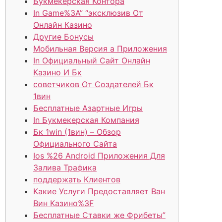
Букмекерская Контора
In Game%3A” “эксклюзив От
Онлайн Казино
Другие Бонусы
Мобильная Версия а Приложения
In Официальный Сайт Онлайн
Казино И Бк
советчиков От Создателей Бк
1вин
Бесплатные Азартные Игры
In Букмекерская Компания
Бк 1win (1вин) – Обзор
Официального Сайта
Ios %26 Android Приложения Для
Залива Трафика
поддержать Клиентов
Какие Услуги Предоставляет Ван
Вин Казино%3F
Бесплатные Ставки же Фрибеты”