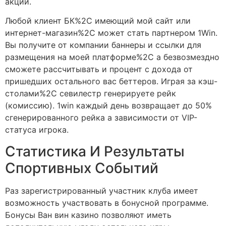
акций.
Любой клиент БК%2C имеющий мой сайт или
интернет-магазин%2C может стать партнером 1Win.
Вы получите от компании баннеры и ссылки для
размещения на моей платформе%2C а безвозмездно
сможете рассчитывать и процент с дохода от
пришедших остального вас беттеров. Играя за кэш-
столами%2C севилестр генерируете рейк
(комиссию). 1win каждый день возвращает до 50%
сгенерированного рейка а зависимости от VIP-
статуса игрока.
Статистика И Результаты
Спортивных Событий
Раз зарегистрированный участник клуба имеет
возможность участвовать в бонусной программе.
Бонусы Ван вин казино позволяют иметь